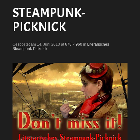
STEAMPUNK-
PICKNICK
Gespostet am 14. Juni 2013 at
678 × 960
in
Literarisches
Steampunk-Picknick