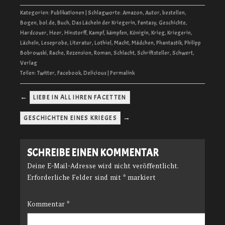
Kategorien:
Publikationen
| Schlagworte:
Amazon
,
Autor
,
bestellen
,
Bogen
,
bol.de
,
Buch
,
Das Lächeln der Kriegerin
,
Fantasy
,
Geschichte
,
Hardcover
,
Heer
,
Hinstorff
,
Kampf
,
kämpfen
,
Königin
,
Krieg
,
Kriegerin
,
Lächeln
,
Leseprobe
,
Literatur
,
Lothiel
,
Macht
,
Mädchen
,
Phantastik
,
Philipp
Bobrowski
,
Rache
,
Rezension
,
Roman
,
Schlacht
,
Schriftsteller
,
Schwert
,
Verlag
Teilen:
Twitter
,
Facebook
,
Delicious
|
Permalink
←
LIEBE IN ALL IHREN FACETTEN
→
GESCHICHTEN EINES KRIEGES
SCHREIBE EINEN KOMMENTAR
Deine E-Mail-Adresse wird nicht veröffentlicht.
Erforderliche Felder sind mit
*
markiert
Kommentar
*